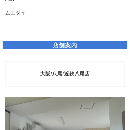
ムエタイ
店舗案内
大阪/八尾/近鉄八尾店