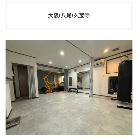
大阪/八尾/久宝寺