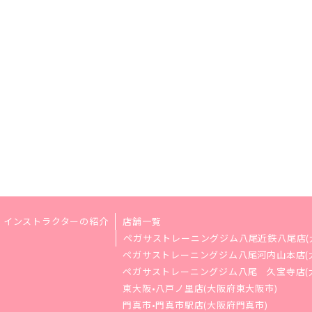
インストラクターの紹介
店舗一覧
ペガサストレーニングジム八尾近鉄八尾店(
ペガサストレーニングジム八尾河内山本店(
ペガサストレーニングジム八尾 久宝寺店(
東大阪•八戸ノ里店(大阪府東大阪市)
門真市•門真市駅店(大阪府門真市)