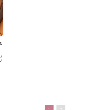
で
き
ノ
唯
ー
1
2