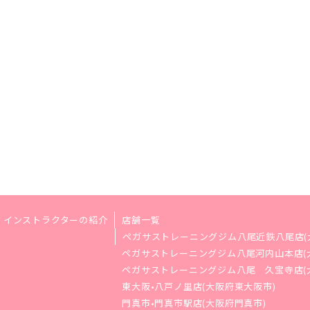
インストラクターの紹介
店舗一覧
ペガサストレーニングジム八尾近鉄八尾店(
ペガサストレーニングジム八尾河内山本店(
ペガサストレーニングジム八尾 久宝寺店(
東大阪•八戸ノ里店(大阪府東大阪市)
門真市•門真市駅店(大阪府門真市)